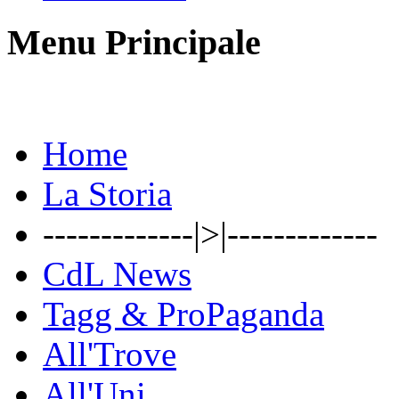
Menu Principale
Home
La Storia
-------------|>|-------------
CdL News
Tagg & ProPaganda
All'Trove
All'Uni