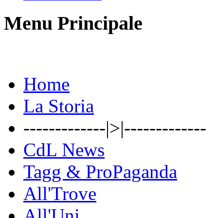
Menu Principale
Home
La Storia
-------------|>|-------------
CdL News
Tagg & ProPaganda
All'Trove
All'Uni